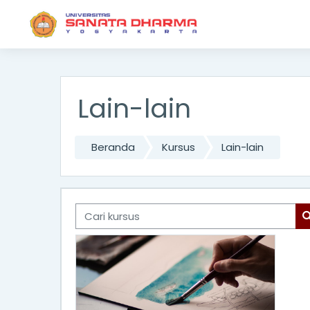
.forgetpass, .loginbox .forgetpass { display: none !im
Lewati ke konten utama
Lain-lain
Beranda
Kursus
Lain-lain
Cari kursus