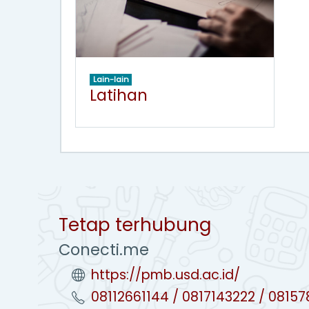
Lain-lain
Latihan
Tetap terhubung
Conecti.me
https://pmb.usd.ac.id/
08112661144 / 0817143222 / 08157